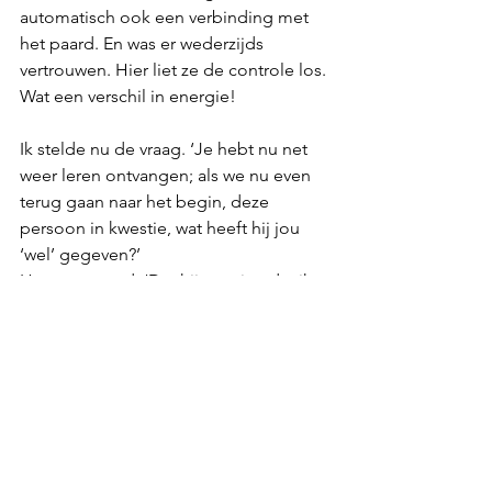
automatisch ook een verbinding met 
het paard. En was er wederzijds 
vertrouwen. Hier liet ze de controle los. 
Wat een verschil in energie!
Ik stelde nu de vraag. ‘Je hebt nu net 
weer leren ontvangen; als we nu even 
terug gaan naar het begin, deze 
persoon in kwestie, wat heeft hij jou 
‘wel’ gegeven?’
Haar antwoord: ‘Dat hij me ziet, dat ik 
goed ben zoals ik ben en dat ik er mag 
zijn….'
Soms wordt er wel aan je gegeven…
maar ben jij (nog) niet in staat te 
ontvangen
. 