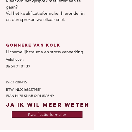
Klaar om het gesprek met jezelf aan te
gaan?
Vul het kwalificatieformulier hieronder in
en dan spreken we elkaar snel.
​Gonneke van Kolk
Lichamelijk trauma en stress verwerking
Veldhoven
06 54 91 01 39
KvK:
17284415
BTW: NL001689279B51
IBAN NL75 KNAB
0401 8303 49
Ja ik wil meer weten
Kwalificatie-formulier